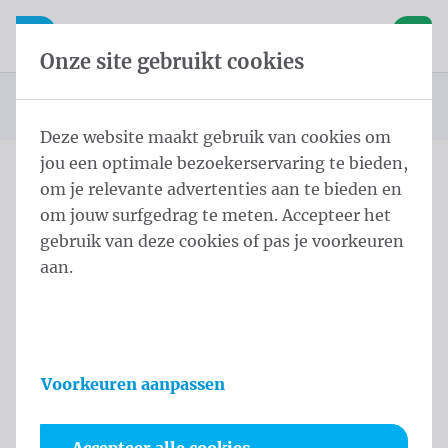
Inhoud overslaan
Taalkeuze overslaan
Waelkens NV
le navigatie
Open mobiele navigatie
Winke
Onze site gebruikt cookies
Startpagina
Producten
Protocol
Gemeenteraadslid sjerp
U bevindt zich hier:
van
Deze website maakt gebruik van cookies om
jou een optimale bezoekerservaring te bieden,
om je relevante advertenties aan te bieden en
Overslaan categories
om jouw surfgedrag te meten. Accepteer het
Gemeenteraadslid sjerp
gebruik van deze cookies of pas je voorkeuren
aan.
Catalogus
Filters
Sorteer
Voorkeuren aanpassen