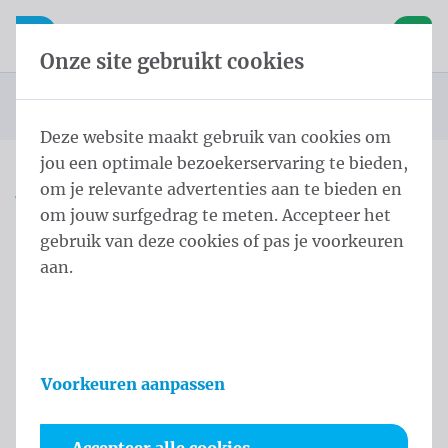
Inhoud overslaan
Taalkeuze overslaan
Waelkens NV
le navigatie
Open mobiele navigatie
Winke
Onze site gebruikt cookies
Startpagina
Producten
Vlaggen
Officiële vlaggen
Landenvlaggen
Landenvlaggen Afrika
Vlag Ivoorkust 150x200 cm
U bevindt zich hier:
van
Deze website maakt gebruik van cookies om
jou een optimale bezoekerservaring te bieden,
om je relevante advertenties aan te bieden en
Vlag Ivoorkust 150x200 cm
om jouw surfgedrag te meten. Accepteer het
gebruik van deze cookies of pas je voorkeuren
Productinformatie
aan.
Voorkeuren aanpassen