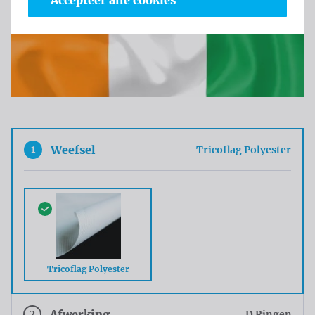
Accepteer alle cookies
1
Weefsel
Tricoflag Polyester
Tricoflag Polyester
2
Afwerking
D Ringen