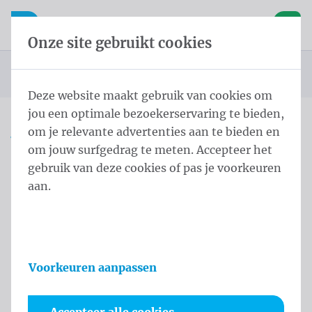
Inhoud overslaan
Taalkeuze overslaan
Waelkens NV
le navigatie
Open mobiele navigatie
Winke
Onze site gebruikt cookies
Startpagina
Producten
Vlaggen
Officiële vlaggen
Landenvlaggen
Landenvlaggen Afrika
Vlag Kenia 150x200 cm
U bevindt zich hier:
van
Deze website maakt gebruik van cookies om
jou een optimale bezoekerservaring te bieden,
om je relevante advertenties aan te bieden en
Vlag Kenia 150x200 cm
om jouw surfgedrag te meten. Accepteer het
gebruik van deze cookies of pas je voorkeuren
Productinformatie
aan.
Voorkeuren aanpassen