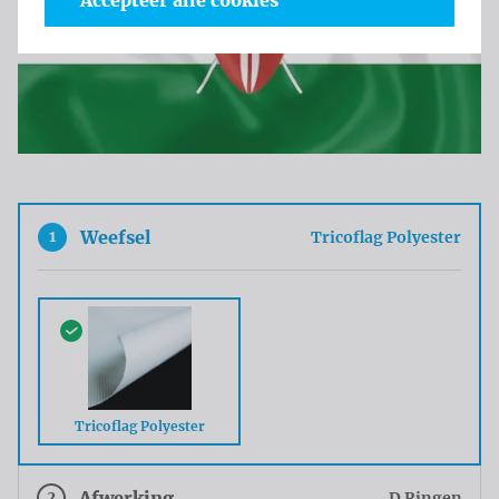
Accepteer alle cookies
1
Weefsel
Tricoflag Polyester
Tricoflag Polyester
2
Afwerking
D Ringen