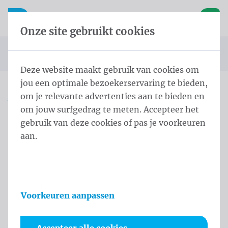
Inhoud overslaan
Taalkeuze overslaan
Waelkens NV
le navigatie
Open mobiele navigatie
Winke
Onze site gebruikt cookies
Startpagina
Producten
Vlaggen
Officiële vlaggen
Landenvlaggen
Landenvlaggen Afrika
Vlag Libië 200x300 cm
U bevindt zich hier:
van
Deze website maakt gebruik van cookies om
jou een optimale bezoekerservaring te bieden,
om je relevante advertenties aan te bieden en
Vlag Libië 200x300 cm
om jouw surfgedrag te meten. Accepteer het
gebruik van deze cookies of pas je voorkeuren
Productinformatie
aan.
Voorkeuren aanpassen