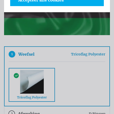
Accepteer alle cookies
1
Weefsel
Tricoflag Polyester
Tricoflag Polyester
2
Afwerking
D Ringen