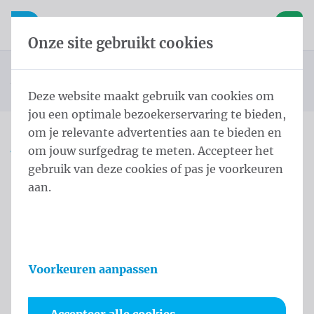
Inhoud overslaan
Taalkeuze overslaan
Waelkens NV
le navigatie
Open mobiele navigatie
Winke
Onze site gebruikt cookies
Landenvlaggen Afrika
Startpagina
Producten
Vlaggen
Officiële vlaggen
Landenvlaggen
Vlag Madagascar 100x150 cm
U bevindt zich hier:
van
Deze website maakt gebruik van cookies om
jou een optimale bezoekerservaring te bieden,
om je relevante advertenties aan te bieden en
om jouw surfgedrag te meten. Accepteer het
Vlag Madagascar 100x150
gebruik van deze cookies of pas je voorkeuren
cm
aan.
Productinformatie
Voorkeuren aanpassen