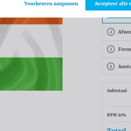
Voorkeuren aanpassen
Accepteer alle 
Tricofla
Polyeste
2
Afwe
3
Form
4
Aant
Subtotaal
BTW 21%
Totaal