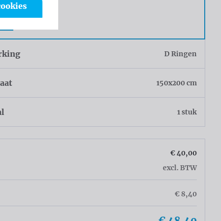
cookies
g
r
rking
D Ringen
aat
150x200 cm
al
1 stuk
€ 40,00
excl. BTW
€ 8,40
€ 48,40