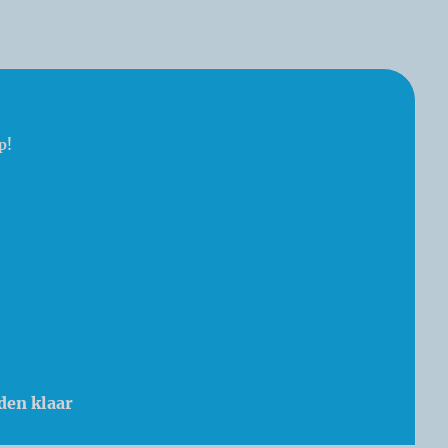
p!
den klaar