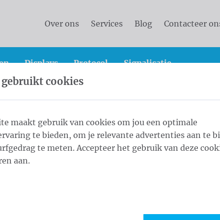
Over ons
Services
Blog
Contacteer on
en
Displays
Protocol
Signalisatie
 gebruikt cookies
vlaggen
Landenvlaggen
Landenvlaggen Afrika
te maakt gebruik van cookies om jou een optimale
rvaring te bieden, om je relevante advertenties aan te b
cm
rfgedrag te meten. Accepteer het gebruik van deze cooki
1
Weef
ren aan.