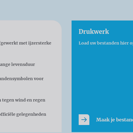
Drukwerk
gewerkt met ijzersterke
Load uw bestanden hier o
lange levensduur
 landensymbolen voor
n tegen wind en regen
officiële gelegenheden
Maak je bestan