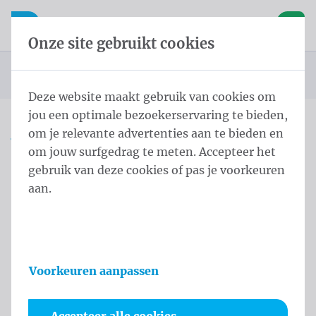
Inhoud overslaan
Taalkeuze overslaan
Waelkens NV
le navigatie
Open mobiele navigatie
Winke
Onze site gebruikt cookies
Startpagina
Producten
Vlaggen
Officiële vlaggen
Landenvlaggen
Landenvlaggen Afrika
Vlag Seychellen 200x300 cm
U bevindt zich hier:
van
Deze website maakt gebruik van cookies om
jou een optimale bezoekerservaring te bieden,
om je relevante advertenties aan te bieden en
Vlag Seychellen 200x300
om jouw surfgedrag te meten. Accepteer het
cm
gebruik van deze cookies of pas je voorkeuren
aan.
Productinformatie
Voorkeuren aanpassen