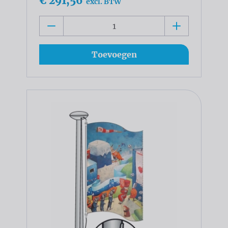
€ 291,56
excl. BTW
Toevoegen