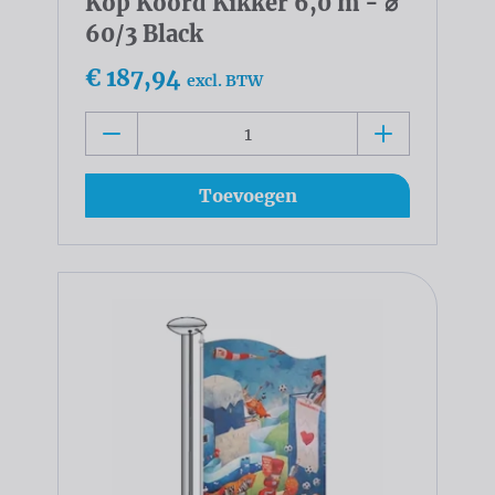
Kop Koord Kikker 6,0 m - ⌀
60/3 Black
€ 187,94
excl. BTW
Toevoegen