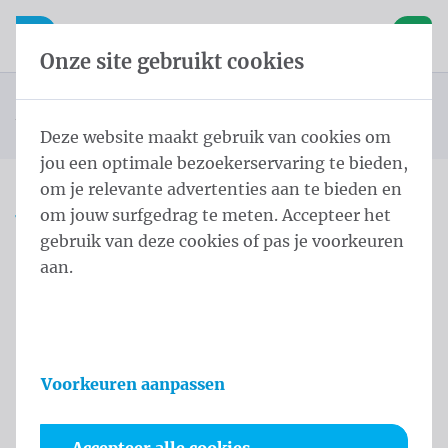
Inhoud overslaan
Taalkeuze overslaan
Waelkens NV
le navigatie
Open mobiele navigatie
Winke
Onze site gebruikt cookies
Landenvlaggen Azië
Startpagina
Producten
Vlaggen
Officiële vlaggen
Landenvlaggen
Vlag Christmaseiland 150x200 cm
U bevindt zich hier:
van
Deze website maakt gebruik van cookies om
jou een optimale bezoekerservaring te bieden,
om je relevante advertenties aan te bieden en
om jouw surfgedrag te meten. Accepteer het
Vlag Christmaseiland
gebruik van deze cookies of pas je voorkeuren
150x200 cm
aan.
Productinformatie
Voorkeuren aanpassen