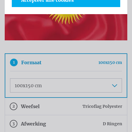
Accepteer alle cookies
1
Formaat
100x150 cm
Maat
2
Weefsel
Tricoflag Polyester
3
Afwerking
D Ringen