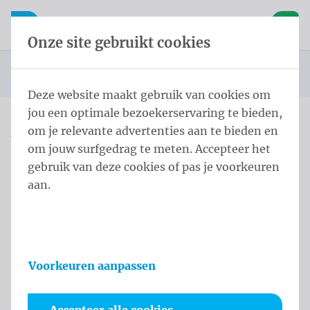
Inhoud overslaan
Taalkeuze overslaan
Waelkens NV
le navigatie
Open mobiele navigatie
Winke
Onze site gebruikt cookies
Startpagina
Producten
Vlaggen
Officiële vlaggen
Landenvlaggen
Landenvlaggen Azië
Vlag Kirgizië 100x150 cm
U bevindt zich hier:
van
Deze website maakt gebruik van cookies om
jou een optimale bezoekerservaring te bieden,
om je relevante advertenties aan te bieden en
Vlag Kirgizië 100x150 cm
om jouw surfgedrag te meten. Accepteer het
gebruik van deze cookies of pas je voorkeuren
Productinformatie
aan.
Voorkeuren aanpassen