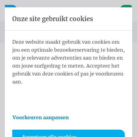
Inhoud overslaan
Taalkeuze overslaan
Waelkens NV
le navigatie
Open mobiele navigatie
Winke
Onze site gebruikt cookies
Startpagina
Producten
Vlaggen
Officiële vlaggen
Landenvlaggen
Landenvlaggen Azië
Vlag Oost-Timor 100x150 cm
U bevindt zich hier:
van
Deze website maakt gebruik van cookies om
jou een optimale bezoekerservaring te bieden,
om je relevante advertenties aan te bieden en
Vlag Oost-Timor 100x150
om jouw surfgedrag te meten. Accepteer het
cm
gebruik van deze cookies of pas je voorkeuren
aan.
Productinformatie
Voorkeuren aanpassen