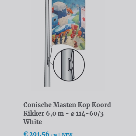
Conische Masten Kop Koord
Kikker 6,0 m - ⌀ 114-60/3
White
€ 291,56
excl. BTW