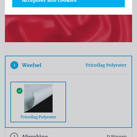
Accepteer alle cookies
1
Weefsel
Tricoflag Polyester
Tricoflag Polyester
2
Afwerking
D Ringen