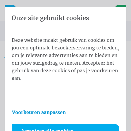
Inhoud overslaan
Taalkeuze overslaan
Waelkens NV
le navigatie
Open mobiele navigatie
Winke
Onze site gebruikt cookies
Startpagina
Producten
Vlaggen
Officiële vlaggen
Landenvlaggen
Landenvlaggen Azië
Vlag Taiwan 150x200 cm
U bevindt zich hier:
van
Deze website maakt gebruik van cookies om
jou een optimale bezoekerservaring te bieden,
om je relevante advertenties aan te bieden en
Vlag Taiwan 150x200 cm
om jouw surfgedrag te meten. Accepteer het
gebruik van deze cookies of pas je voorkeuren
Productinformatie
aan.
Voorkeuren aanpassen