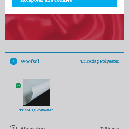
Accepteer alle cookies
1
Weefsel
Tricoflag Polyester
Tricoflag Polyester
2
Afwerking
D Ringen