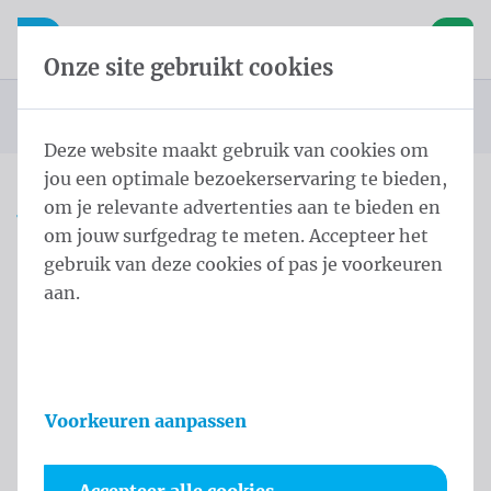
Inhoud overslaan
Taalkeuze overslaan
Waelkens NV
le navigatie
Open mobiele navigatie
Winke
Onze site gebruikt cookies
Startpagina
Producten
Vlaggen
Officiële vlaggen
Landenvlaggen
Landenvlaggen Azië
Vlag Taiwan 200x300 cm
U bevindt zich hier:
van
Deze website maakt gebruik van cookies om
jou een optimale bezoekerservaring te bieden,
om je relevante advertenties aan te bieden en
Vlag Taiwan 200x300 cm
om jouw surfgedrag te meten. Accepteer het
gebruik van deze cookies of pas je voorkeuren
Productinformatie
aan.
Voorkeuren aanpassen