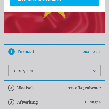
Accepteer alle cookies
1
Formaat
100x150 cm
Maat
2
Weefsel
Tricoflag Polyester
3
Afwerking
D Ringen