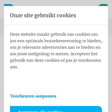
Inhoud overslaan
Taalkeuze overslaan
Waelkens NV
le navigatie
Open mobiele navigatie
Winke
Onze site gebruikt cookies
Startpagina
Producten
Vlaggen
Officiële vlaggen
Landenvlaggen
Landenvlaggen Azië
Vlag Vietnam 100x150 cm
U bevindt zich hier:
van
Deze website maakt gebruik van cookies om
jou een optimale bezoekerservaring te bieden,
om je relevante advertenties aan te bieden en
Vlag Vietnam 100x150 cm
om jouw surfgedrag te meten. Accepteer het
gebruik van deze cookies of pas je voorkeuren
Productinformatie
aan.
Voorkeuren aanpassen