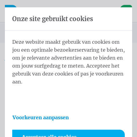
Inhoud overslaan
Taalkeuze overslaan
Waelkens NV
le navigatie
Open mobiele navigatie
Winke
Onze site gebruikt cookies
Startpagina
Producten
Vlaggen
Officiële vlaggen
Landenvlaggen
Landenvlaggen Europa
Vlag Andorra 200x300 cm
U bevindt zich hier:
van
Deze website maakt gebruik van cookies om
jou een optimale bezoekerservaring te bieden,
om je relevante advertenties aan te bieden en
Vlag Andorra 200x300 cm
om jouw surfgedrag te meten. Accepteer het
gebruik van deze cookies of pas je voorkeuren
Productinformatie
aan.
Voorkeuren aanpassen