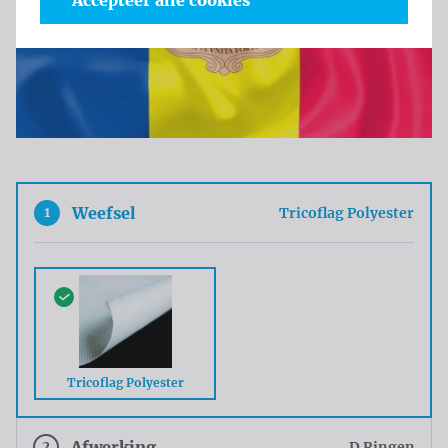
Accepteer alle cookies
1
Weefsel
Tricoflag Polyester
Tricoflag Polyester
2
Afwerking
D Ringen