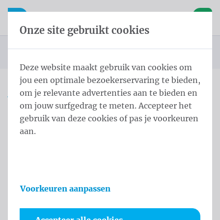
Inhoud overslaan
Taalkeuze overslaan
Waelkens NV
le navigatie
Open mobiele navigatie
Winke
Onze site gebruikt cookies
Startpagina
Producten
Vlaggen
Officiële vlaggen
Landenvlaggen
Landenvlaggen Europa
Vlag Belarus 200x300 cm
U bevindt zich hier:
van
Deze website maakt gebruik van cookies om
jou een optimale bezoekerservaring te bieden,
om je relevante advertenties aan te bieden en
Vlag Belarus 200x300 cm
om jouw surfgedrag te meten. Accepteer het
gebruik van deze cookies of pas je voorkeuren
Productinformatie
aan.
Voorkeuren aanpassen