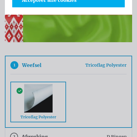
Accepteer alle cookies
1
Weefsel
Tricoflag Polyester
Tricoflag Polyester
2
Afwerking
D Ringen