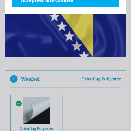
Accepteer alle cookies
1
Weefsel
Tricoflag Polyester
Tricoflag Polyester