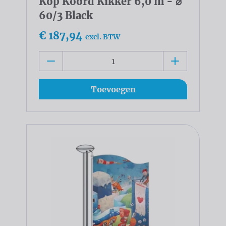
Kop Koord Kikker 6,0 m - ⌀
60/3 Black
€ 187,94
excl. BTW
Toevoegen