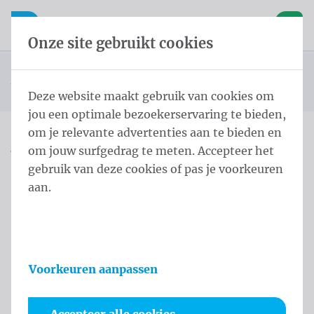
Inhoud overslaan
Taalkeuze overslaan
Waelkens NV
le navigatie
Open mobiele navigatie
Winke
Onze site gebruikt cookies
Landenvlaggen Europa
Startpagina
Producten
Vlaggen
Officiële vlaggen
Landenvlaggen
Vlag Bosnië en Herzegovina 150x200 cm
U bevindt zich hier:
van
Deze website maakt gebruik van cookies om
jou een optimale bezoekerservaring te bieden,
om je relevante advertenties aan te bieden en
om jouw surfgedrag te meten. Accepteer het
Vlag Bosnië en
gebruik van deze cookies of pas je voorkeuren
Herzegovina 150x200 cm
aan.
Productinformatie
Voorkeuren aanpassen