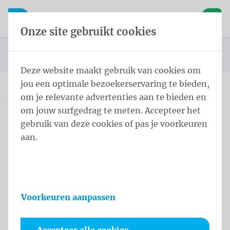
Inhoud overslaan
Taalkeuze overslaan
Waelkens NV
le navigatie
Open mobiele navigatie
Winke
Onze site gebruikt cookies
Startpagina
Producten
Vlaggen
Officiële vlaggen
Landenvlaggen
Landenvlaggen Europa
Vlag Gibraltar 100x150 cm
U bevindt zich hier:
van
Deze website maakt gebruik van cookies om
jou een optimale bezoekerservaring te bieden,
om je relevante advertenties aan te bieden en
Vlag Gibraltar 100x150 cm
om jouw surfgedrag te meten. Accepteer het
gebruik van deze cookies of pas je voorkeuren
Productinformatie
aan.
Voorkeuren aanpassen