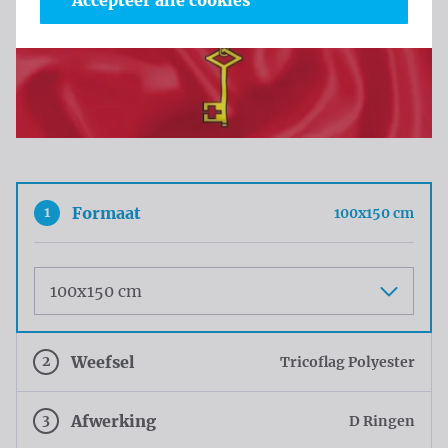
Accepteer alle cookies
1
Formaat
100x150 cm
Maat
2
Weefsel
Tricoflag Polyester
3
Afwerking
D Ringen