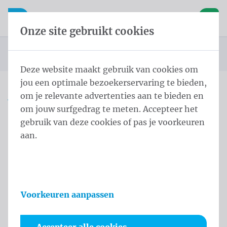
Inhoud overslaan
Taalkeuze overslaan
Waelkens NV
le navigatie
Open mobiele navigatie
Winke
Onze site gebruikt cookies
Startpagina
Producten
Vlaggen
Officiële vlaggen
Landenvlaggen
Landenvlaggen Europa
Vlag Kosovo 100x150 cm
U bevindt zich hier:
van
Deze website maakt gebruik van cookies om
jou een optimale bezoekerservaring te bieden,
om je relevante advertenties aan te bieden en
Vlag Kosovo 100x150 cm
om jouw surfgedrag te meten. Accepteer het
gebruik van deze cookies of pas je voorkeuren
Productinformatie
aan.
Voorkeuren aanpassen