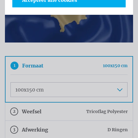
Accepteer alle cookies
1
Formaat
100x150 cm
Maat
2
Weefsel
Tricoflag Polyester
3
Afwerking
D Ringen