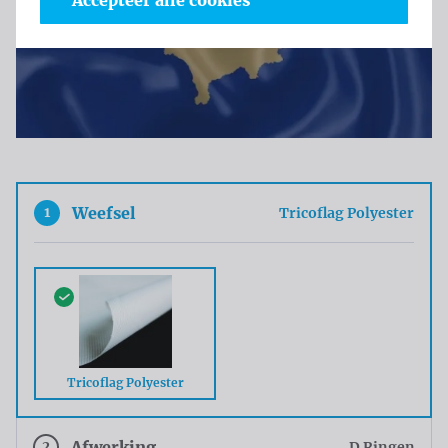
Accepteer alle cookies
1
Weefsel
Tricoflag Polyester
Tricoflag Polyester
2
Afwerking
D Ringen