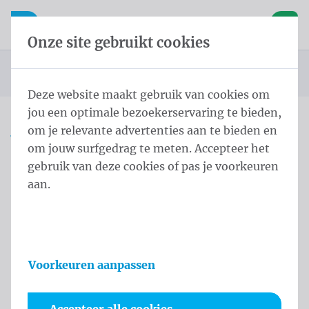
Inhoud overslaan
Taalkeuze overslaan
Waelkens NV
le navigatie
Open mobiele navigatie
Winke
Onze site gebruikt cookies
Startpagina
Producten
Vlaggen
Officiële vlaggen
Landenvlaggen
Landenvlaggen Europa
Vlag Kosovo 200x300 cm
U bevindt zich hier:
van
Deze website maakt gebruik van cookies om
jou een optimale bezoekerservaring te bieden,
om je relevante advertenties aan te bieden en
Vlag Kosovo 200x300 cm
om jouw surfgedrag te meten. Accepteer het
gebruik van deze cookies of pas je voorkeuren
Productinformatie
aan.
Voorkeuren aanpassen