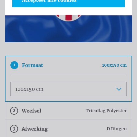
Accepteer alle cookies
1
Formaat
100x150 cm
Maat
2
Weefsel
Tricoflag Polyester
3
Afwerking
D Ringen