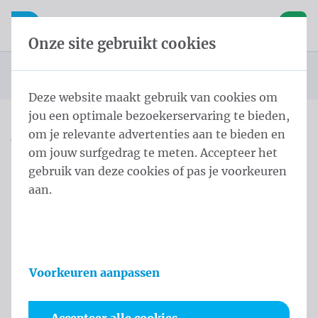
Inhoud overslaan
Taalkeuze overslaan
Waelkens NV
le navigatie
Open mobiele navigatie
Winke
Onze site gebruikt cookies
Startpagina
Producten
Vlaggen
Officiële vlaggen
Landenvlaggen
Landenvlaggen Europa
Vlag Kroatië 100x150 cm
U bevindt zich hier:
van
Deze website maakt gebruik van cookies om
jou een optimale bezoekerservaring te bieden,
om je relevante advertenties aan te bieden en
Vlag Kroatië 100x150 cm
om jouw surfgedrag te meten. Accepteer het
gebruik van deze cookies of pas je voorkeuren
Productinformatie
aan.
Voorkeuren aanpassen