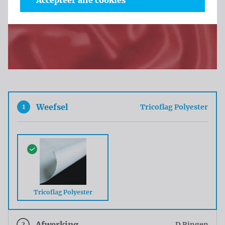
Accepteer alle cookies
1
Weefsel
Tricoflag Polyester
Tricoflag Polyester
2
Afwerking
D Ringen