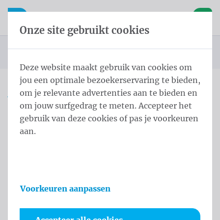
Inhoud overslaan
Taalkeuze overslaan
Waelkens NV
le navigatie
Open mobiele navigatie
Winke
Onze site gebruikt cookies
Startpagina
Producten
Vlaggen
Officiële vlaggen
Landenvlaggen
Landenvlaggen Europa
Vlag Letland 200x300 cm
U bevindt zich hier:
van
Deze website maakt gebruik van cookies om
jou een optimale bezoekerservaring te bieden,
om je relevante advertenties aan te bieden en
Vlag Letland 200x300 cm
om jouw surfgedrag te meten. Accepteer het
gebruik van deze cookies of pas je voorkeuren
Productinformatie
aan.
Voorkeuren aanpassen