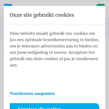
Inhoud overslaan
Taalkeuze overslaan
Waelkens NV
le navigatie
Open mobiele navigatie
Winke
Onze site gebruikt cookies
Landenvlaggen Noord-Amerika
Startpagina
Producten
Vlaggen
Officiële vlaggen
Landenvlaggen
Vlag Jamaica 150x200 cm
U bevindt zich hier:
van
Deze website maakt gebruik van cookies om
jou een optimale bezoekerservaring te bieden,
om je relevante advertenties aan te bieden en
om jouw surfgedrag te meten. Accepteer het
Vlag Jamaica 150x200 cm
gebruik van deze cookies of pas je voorkeuren
aan.
Productinformatie
Voorkeuren aanpassen