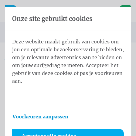
Inhoud overslaan
Taalkeuze overslaan
Waelkens NV
le navigatie
Open mobiele navigatie
Winke
Onze site gebruikt cookies
Startpagina
Producten
Vlaggen
Officiële vlaggen
Landenvlaggen
Landenvlaggen Oceanië
Vlag Australië 100x150 cm
U bevindt zich hier:
van
Deze website maakt gebruik van cookies om
jou een optimale bezoekerservaring te bieden,
om je relevante advertenties aan te bieden en
Vlag Australië 100x150 cm
om jouw surfgedrag te meten. Accepteer het
gebruik van deze cookies of pas je voorkeuren
Productinformatie
aan.
Voorkeuren aanpassen