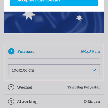
Accepteer alle cookies
1
Formaat
100x150 cm
Maat
2
Weefsel
Tricoflag Polyester
3
Afwerking
D Ringen