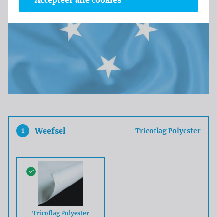
Accepteer alle cookies
1
Weefsel
Tricoflag Polyester
Tricoflag Polyester