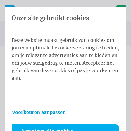
Inhoud overslaan
Taalkeuze overslaan
Waelkens NV
le navigatie
Open mobiele navigatie
Winke
Onze site gebruikt cookies
Landenvlaggen Oceanië
Startpagina
Producten
Vlaggen
Officiële vlaggen
Landenvlaggen
Vlag Federale Staten van Micronesië 200x300 cm
U bevindt zich hier:
van
Deze website maakt gebruik van cookies om
jou een optimale bezoekerservaring te bieden,
om je relevante advertenties aan te bieden en
om jouw surfgedrag te meten. Accepteer het
Vlag Federale Staten van
gebruik van deze cookies of pas je voorkeuren
Micronesië 200x300 cm
aan.
Productinformatie
Voorkeuren aanpassen