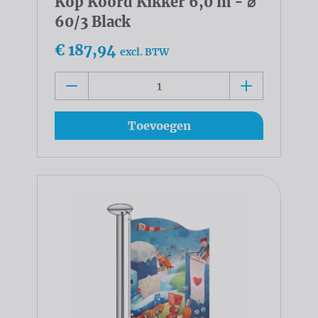
Kop Koord Kikker 6,0 m - ⌀
60/3 Black
€ 187,94
excl. BTW
Toevoegen