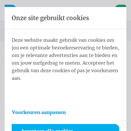
Inhoud overslaan
Taalkeuze overslaan
Waelkens NV
le navigatie
Open mobiele navigatie
Winke
Onze site gebruikt cookies
Startpagina
Producten
Vlaggen
Officiële vlaggen
Landenvlaggen
Landenvlaggen Oceanië
Vlag Kiribati 150x200 cm
U bevindt zich hier:
van
Deze website maakt gebruik van cookies om
jou een optimale bezoekerservaring te bieden,
om je relevante advertenties aan te bieden en
Vlag Kiribati 150x200 cm
om jouw surfgedrag te meten. Accepteer het
gebruik van deze cookies of pas je voorkeuren
Productinformatie
aan.
Voorkeuren aanpassen