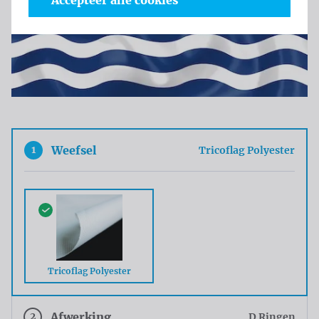
Accepteer alle cookies
1
Weefsel
Tricoflag Polyester
Tricoflag Polyester
2
Afwerking
D Ringen