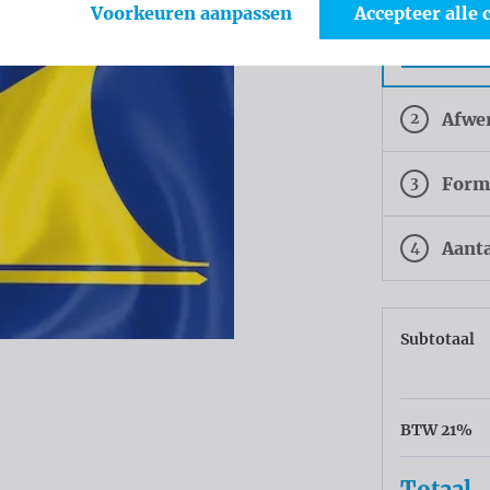
Voorkeuren aanpassen
Accepteer alle 
Tricofla
Polyeste
2
Afwe
3
Form
4
Aant
Subtotaal
BTW 21%
Totaal