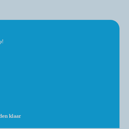
p!
den klaar