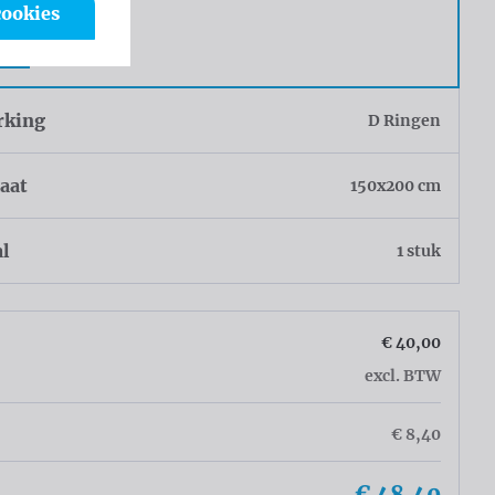
cookies
g
r
rking
D Ringen
aat
150x200 cm
al
1 stuk
€ 40,00
excl. BTW
€ 8,40
€ 48,40