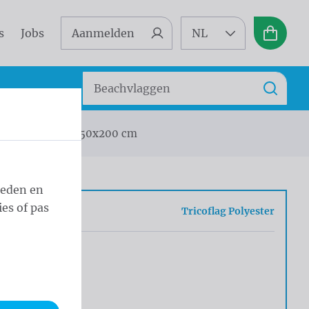
s
Jobs
Aanmelden
NL
Winkel
Zoeken
Zoek
Vlag Tokelau 150x200 cm
ieden en
es of pas
sel
Tricoflag Polyester