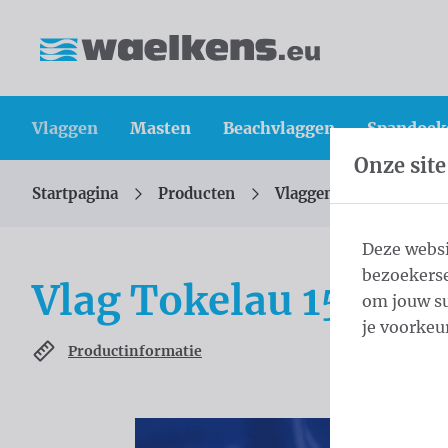
Inhoud overslaan
Taalkeuze overslaan
Waelkens NV
Vlaggen
Masten
Beachvlaggen
Spandoek
Onze site
Startpagina
Producten
Vlaggen
Officiële 
U bevindt zich hier:
van
Deze websi
bezoekerse
Vlag Tokelau 150x2
om jouw su
je voorkeu
Productinformatie