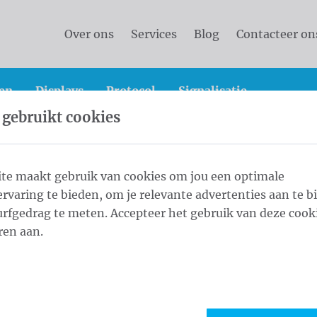
Over ons
Services
Blog
Contacteer on
en
Displays
Protocol
Signalisatie
 gebruikt cookies
vlaggen
Landenvlaggen
Landenvlaggen Oceanië
te maakt gebruik van cookies om jou een optimale
rvaring te bieden, om je relevante advertenties aan te b
00 cm
rfgedrag te meten. Accepteer het gebruik van deze cooki
1
Weef
ren aan.