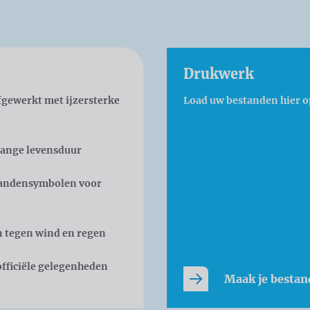
Drukwerk
gewerkt met ijzersterke
Load uw bestanden hier o
lange levensduur
 landensymbolen voor
n tegen wind en regen
officiële gelegenheden
Maak je bestan