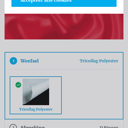
Accepteer alle cookies
1
Weefsel
Tricoflag Polyester
Tricoflag Polyester
2
Afwerking
D Ringen