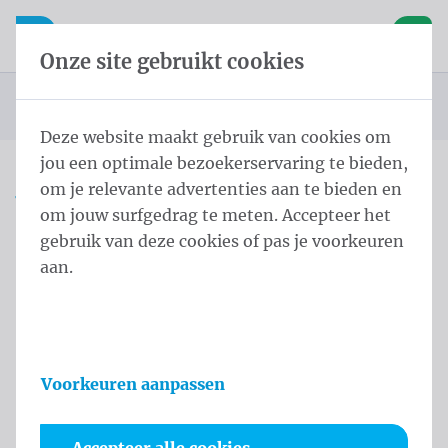
Inhoud overslaan
Taalkeuze overslaan
Waelkens NV
le navigatie
Open mobiele navigatie
Winke
Onze site gebruikt cookies
Startpagina
Producten
Vlaggen
Officiële vlaggen
Landenvlaggen
Landenvlaggen Oceanië
Vlag Tonga 150x200 cm
U bevindt zich hier:
van
Deze website maakt gebruik van cookies om
jou een optimale bezoekerservaring te bieden,
om je relevante advertenties aan te bieden en
Vlag Tonga 150x200 cm
om jouw surfgedrag te meten. Accepteer het
gebruik van deze cookies of pas je voorkeuren
Productinformatie
aan.
Voorkeuren aanpassen