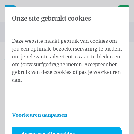
Inhoud overslaan
Taalkeuze overslaan
Waelkens NV
le navigatie
Open mobiele navigatie
Winke
Onze site gebruikt cookies
Startpagina
Producten
Vlaggen
Officiële vlaggen
Landenvlaggen
Landenvlaggen Oceanië
Vlag Vanuatu 150x200 cm
U bevindt zich hier:
van
Deze website maakt gebruik van cookies om
jou een optimale bezoekerservaring te bieden,
om je relevante advertenties aan te bieden en
Vlag Vanuatu 150x200 cm
om jouw surfgedrag te meten. Accepteer het
gebruik van deze cookies of pas je voorkeuren
Productinformatie
aan.
Voorkeuren aanpassen