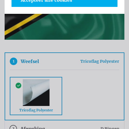
Accepteer alle cookies
1
Weefsel
Tricoflag Polyester
Tricoflag Polyester
2
Afwerking
D Ringen