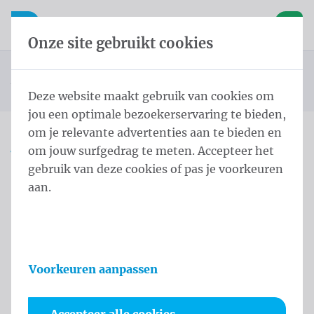
Inhoud overslaan
Taalkeuze overslaan
Waelkens NV
le navigatie
Open mobiele navigatie
Winke
Onze site gebruikt cookies
Landenvlaggen Oceanië
Startpagina
Producten
Vlaggen
Officiële vlaggen
Landenvlaggen
Vlag Wallis en Futuna 100x150 cm
U bevindt zich hier:
van
Deze website maakt gebruik van cookies om
jou een optimale bezoekerservaring te bieden,
om je relevante advertenties aan te bieden en
om jouw surfgedrag te meten. Accepteer het
Vlag Wallis en Futuna
gebruik van deze cookies of pas je voorkeuren
100x150 cm
aan.
Productinformatie
Voorkeuren aanpassen