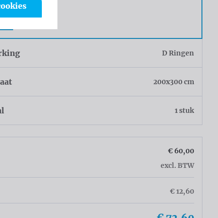
cookies
g
r
rking
D Ringen
aat
200x300 cm
al
1 stuk
€ 60,00
excl. BTW
€ 12,60
€ 72,60