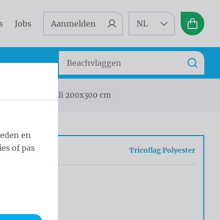
s
Jobs
Aanmelden
NL
Winkel
Zoeken
Zoek
ika
Vlag Chili 200x300 cm
ieden en
es of pas
sel
Tricoflag Polyester