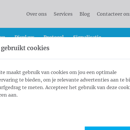
Over ons
Services
Blog
Contacteer on
en
Displays
Protocol
Signalisatie
 gebruikt cookies
vlaggen
Landenvlaggen
Landenvlaggen Zuid-Amer
te maakt gebruik van cookies om jou een optimale
rvaring te bieden, om je relevante advertenties aan te b
cm
rfgedrag te meten. Accepteer het gebruik van deze cooki
1
Weef
ren aan.