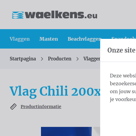
Inhoud overslaan
Taalkeuze overslaan
Waelkens NV
Vlaggen
Masten
Beachvlaggen
Spandoek
Onze site
Startpagina
Producten
Vlaggen
Officiële 
U bevindt zich hier:
van
Deze websi
bezoekerse
Vlag Chili 200x300 
om jouw su
je voorkeu
Productinformatie