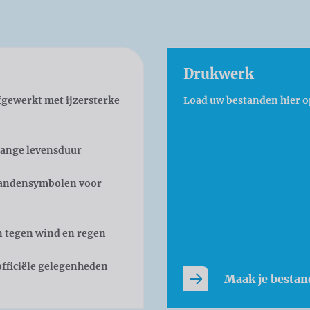
Drukwerk
gewerkt met ijzersterke
Load uw bestanden hier o
lange levensduur
 landensymbolen voor
n tegen wind en regen
officiële gelegenheden
Maak je bestan