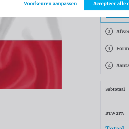
Voorkeuren aanpassen
Accepteer alle 
Tricofla
Polyeste
2
Afwe
3
Form
4
Aant
Subtotaal
BTW 21%
Totaal