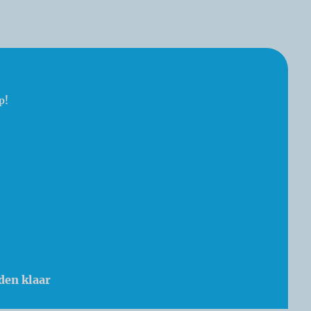
p!
den klaar