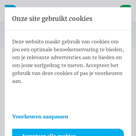
Inhoud overslaan
Taalkeuze overslaan
Waelkens NV
le navigatie
Open mobiele navigatie
Winke
Onze site gebruikt cookies
Landenvlaggen Zuid-Amerika
Startpagina
Producten
Vlaggen
Officiële vlaggen
Landenvlaggen
Vlag Uruguay 200x300 cm
U bevindt zich hier:
van
Deze website maakt gebruik van cookies om
jou een optimale bezoekerservaring te bieden,
om je relevante advertenties aan te bieden en
om jouw surfgedrag te meten. Accepteer het
Vlag Uruguay 200x300 cm
gebruik van deze cookies of pas je voorkeuren
aan.
Productinformatie
Voorkeuren aanpassen