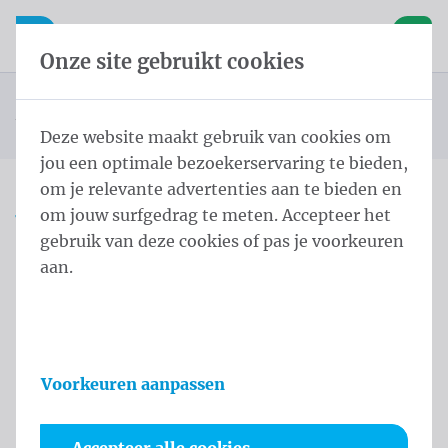
Inhoud overslaan
Taalkeuze overslaan
Waelkens NV
le navigatie
Open mobiele navigatie
Winke
Onze site gebruikt cookies
Landenvlaggen Zuid-Amerika
Startpagina
Producten
Vlaggen
Officiële vlaggen
Landenvlaggen
Vlag Venezuela 150x200 cm
U bevindt zich hier:
van
Deze website maakt gebruik van cookies om
jou een optimale bezoekerservaring te bieden,
om je relevante advertenties aan te bieden en
om jouw surfgedrag te meten. Accepteer het
Vlag Venezuela 150x200
gebruik van deze cookies of pas je voorkeuren
cm
aan.
Productinformatie
Voorkeuren aanpassen