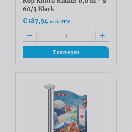
Kop Koord Kikker 6,0 m - ⌀
60/3 Black
€ 187,94
excl. BTW
Toevoegen