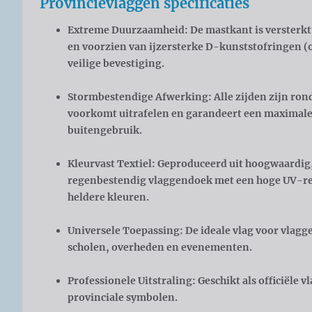
Provincievlaggen specificaties
Extreme Duurzaamheid:
De mastkant is versterk
en voorzien van ijzersterke
D-kunststofringen
(
veilige bevestiging.
Stormbestendige Afwerking:
Alle zijden zijn ro
voorkomt uitrafelen en garandeert een maximale 
buitengebruik.
Kleurvast Textiel:
Geproduceerd uit hoogwaardig
regenbestendig vlaggendoek met een hoge UV-res
heldere kleuren.
Universele Toepassing:
De ideale vlag voor vlagg
scholen, overheden en evenementen.
Professionele Uitstraling:
Geschikt als officiële 
provinciale symbolen.