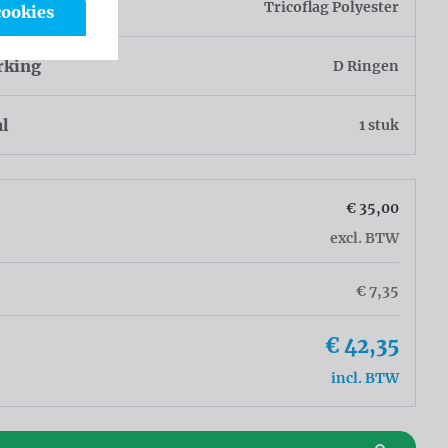
sel
Tricoflag Polyester
cookies
rking
D Ringen
al
1 stuk
€ 35,00
excl. BTW
€ 7,35
€ 42,35
incl. BTW