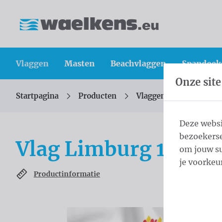
Inhoud overslaan
Taalkeuze overslaan
Waelkens NV
Vlaggen
Masten
Beachvlaggen
Spandoek
Onze site
Startpagina
Producten
Vlaggen
Officiële 
U bevindt zich hier:
van
Deze websi
bezoekerse
Vlag Limburg 100x1
om jouw su
je voorkeu
Productinformatie