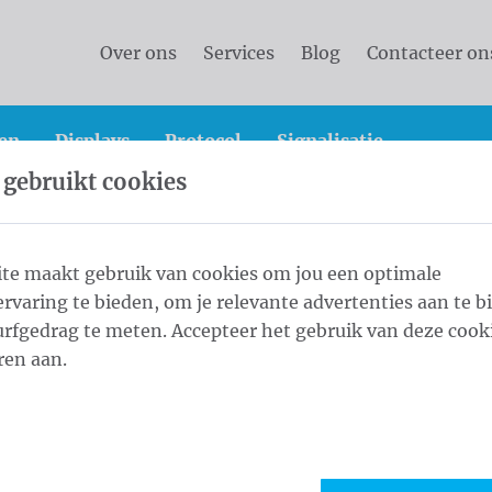
Over ons
Services
Blog
Contacteer on
en
Displays
Protocol
Signalisatie
 gebruikt cookies
vlaggen
Provincie- en gemeenschapsvlaggen
Vlag 
te maakt gebruik van cookies om jou een optimale
rvaring te bieden, om je relevante advertenties aan te b
50 cm
rfgedrag te meten. Accepteer het gebruik van deze cooki
1
Form
ren aan.
Maat