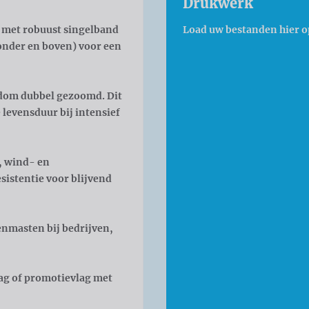
Drukwerk
t met robuust
singelband
Load uw bestanden hier o
onder en boven) voor een
ndom dubbel gezoomd. Dit
levensduur bij intensief
, wind- en
istentie voor blijvend
enmasten bij bedrijven,
vlag of promotievlag met