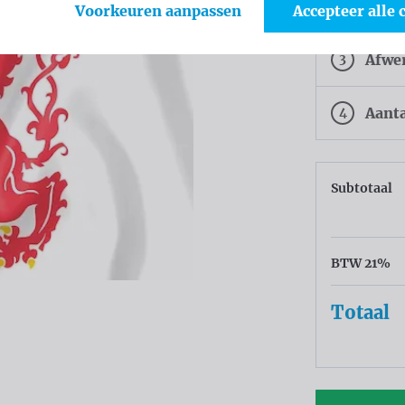
2
Weef
Voorkeuren aanpassen
Accepteer alle 
3
Afwe
4
Aant
Subtotaal
BTW 21%
Totaal