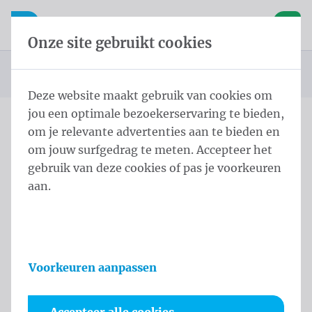
Inhoud overslaan
Taalkeuze overslaan
Waelkens NV
le navigatie
Open mobiele navigatie
Winke
Onze site gebruikt cookies
Startpagina
FAQ
Bestanden
U bevindt zich hier:
van
Deze website maakt gebruik van cookies om
jou een optimale bezoekerservaring te bieden,
om je relevante advertenties aan te bieden en
om jouw surfgedrag te meten. Accepteer het
Kies het onderwerp
gebruik van deze cookies of pas je voorkeuren
aan.
Bestanden
Welke opmaakprogramma’s raadt Waelkens
Voorkeuren aanpassen
me aan?