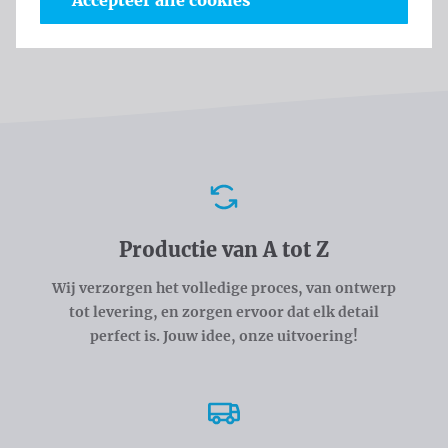
Accepteer alle cookies
Welke bestanden kan ik aanleveren?
Voordelen
Productie van A tot Z
Wij verzorgen het volledige proces, van ontwerp
tot levering, en zorgen ervoor dat elk detail
perfect is. Jouw idee, onze uitvoering!