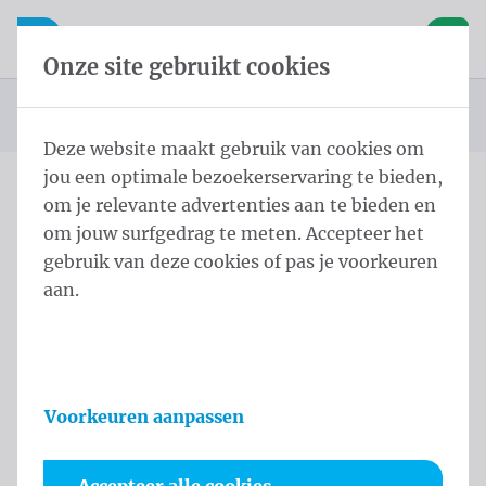
Inhoud overslaan
Taalkeuze overslaan
Waelkens NV
le navigatie
Open mobiele navigatie
Winke
Onze site gebruikt cookies
Startpagina
FAQ
displays
U bevindt zich hier:
van
Deze website maakt gebruik van cookies om
jou een optimale bezoekerservaring te bieden,
om je relevante advertenties aan te bieden en
om jouw surfgedrag te meten. Accepteer het
Kies het onderwerp
gebruik van deze cookies of pas je voorkeuren
aan.
displays
Wat is het verschil tussen een Roll-up, Pop-
Voorkeuren aanpassen
up en een Stretchframe?