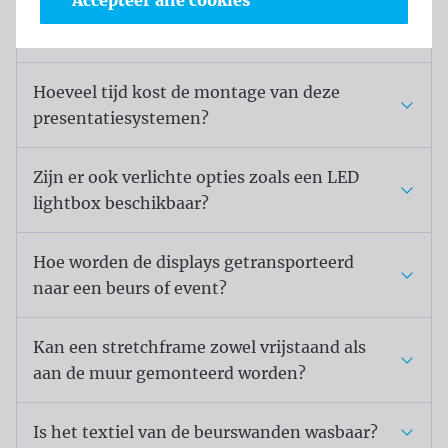
Accepteer alle cookies
Kan ik de print van mijn mobiele beurswand
of display later vervangen?
Hoeveel tijd kost de montage van deze
presentatiesystemen?
Zijn er ook verlichte opties zoals een LED
lightbox beschikbaar?
Hoe worden de displays getransporteerd
naar een beurs of event?
Kan een stretchframe zowel vrijstaand als
aan de muur gemonteerd worden?
Is het textiel van de beurswanden wasbaar?