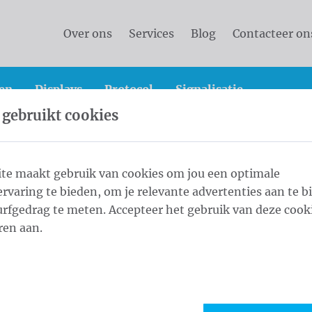
Over ons
Services
Blog
Contacteer on
en
Displays
Protocol
Signalisatie
 gebruikt cookies
te maakt gebruik van cookies om jou een optimale
rvaring te bieden, om je relevante advertenties aan te b
ling
rfgedrag te meten. Accepteer het gebruik van deze cooki
ren aan.
ik de status van mijn levering opvolgen?
 de betaalmogelijkheden?