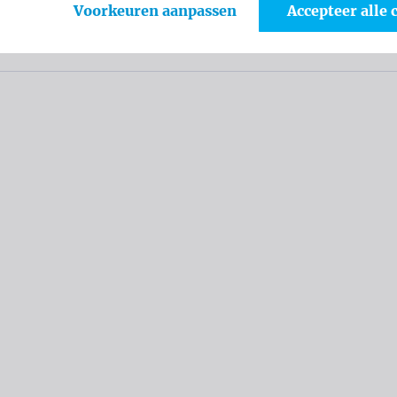
Voorkeuren aanpassen
Accepteer alle 
chteraf betalen?