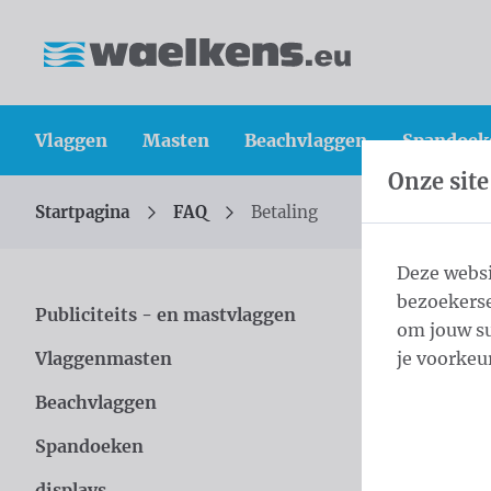
Inhoud overslaan
Taalkeuze overslaan
Waelkens NV
Vlaggen
Masten
Beachvlaggen
Spandoek
Onze site
Startpagina
FAQ
Betaling
U bevindt zich hier:
van
Deze websi
bezoekerse
Beta
Publiciteits - en mastvlaggen
om jouw su
Vlaggenmasten
je voorkeu
Beachvlaggen
Hoe kan 
Spandoeken
Wat zijn
displays