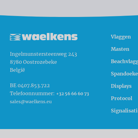
Vlaggen
Waelkens NV
Masten
Ingelmunstersteenweg 243
Beachvlag
8780
Oostrozebeke
België
Spandoek
BE 0407.853.722
Displays
Telefoonnummer:
+32 56 66 60 73
Protocol
sales@waelkens.eu
Signalisati