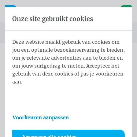
Inhoud overslaan
Taalkeuze overslaan
Waelkens NV
le navigatie
Open mobiele navigatie
Winke
Onze site gebruikt cookies
Startpagina
FAQ
Spandoeken
U bevindt zich hier:
van
Deze website maakt gebruik van cookies om
jou een optimale bezoekerservaring te bieden,
om je relevante advertenties aan te bieden en
om jouw surfgedrag te meten. Accepteer het
Kies het onderwerp
gebruik van deze cookies of pas je voorkeuren
aan.
Spandoeken
Welke materialen zijn beschikbaar?
Voorkeuren aanpassen
Wat is het verschil tussen Frontlit en Mesh?